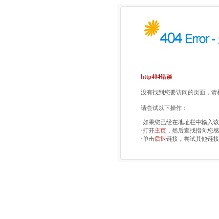
http404错误
没有找到您要访问的页面，请检
请尝试以下操作：
·如果您已经在地址栏中输入
·打开
主页
，然后查找指向您感
·单击
后退
链接，尝试其他链接