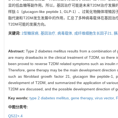
显的低血糖等副作用。所以，基因治疗可能是未来T2DM治疗发展的主要方向。本
样肽-1（glucagon-like peptide 1, GLP-1）、过氧化物酶体增殖因子
脂代谢和T2DM发生发展中的作用，汇总了多种病毒载体在基因治
T2DM可能的发展方向。
关键词:
2型糖尿病,
基因治疗,
病毒载体,
成纤维细胞生长因子21,
胰
Abstract:
Type 2 diabetes mellitus results from a combination of 
are many drawbacks in the clinical treatment of T2DM, so there 
been proved to reverse T2DM related symptoms such as insulin re
Therefore, gene therapy may be the main development direction of 
such as fibroblast growth factor 21, glucagon like peptide-1, 
development of T2DM, and summarized the application of various 
T2DM are discussed, and the possible development direction of g
Key words:
type 2 diabetes mellitus,
gene therapy,
virus vector,
中图分类号:
Q522+.4